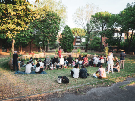
quartiere soccorso
ABOUT
TIMELINE
RESIDENCE
ARCHIVE