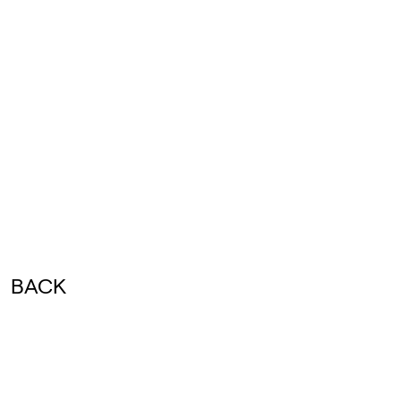
BACK
In costruzione…
Stay tuned…